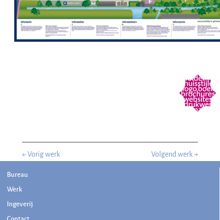
←
Vorig werk
Volgend werk
→
Bureau
Werk
Ingeverij
Contact