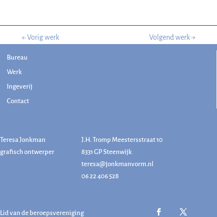
←
Vorig werk
Volgend werk
→
Bureau
Werk
Ingeverij
Contact
Teresa Jonkman
J.H. Tromp Meestersstraat 10
grafisch ontwerper
8331 GP Steenwijk
teresa@jonkmanvorm.nl
06 22 406 528
Lid van de beroepsvereniging